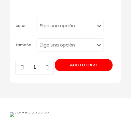
color
tamaño
SOFA
ADD TO CART
MOD.
FUSION
cantidad