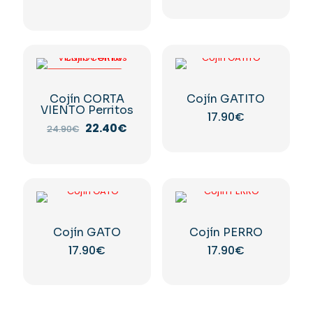
precio
precio
original
actual
era:
es:
40.00€.
24.90€.
-10%
Cojín CORTA
Cojín GATITO
VIENTO Perritos
17.90
€
El
El
22.40
€
24.90
€
precio
precio
original
actual
era:
es:
24.90€.
22.40€.
Cojín GATO
Cojín PERRO
17.90
€
17.90
€