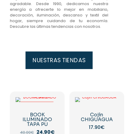
agradable. Desde 1990, dedicamos nuestra
energía a ofrecerte lo mejor en mobiliario,
decoración, iluminación, descanso y textil del
hogar, siempre cuidando de tu economía.
Descubre las últimas tendencias con nosotros.
NUESTRAS TIENDAS
-38%
BOOK
Cojín
ILUMINADO
CHIGUAGUA
TAPA PU
17.90
€
El
El
24.90
€
40.00
€