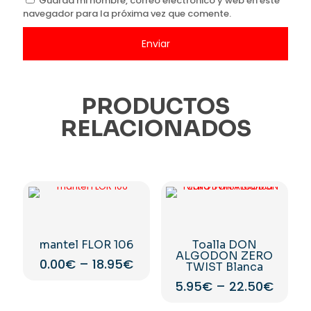
Guarda mi nombre, correo electrónico y web en este
navegador para la próxima vez que comente.
PRODUCTOS
RELACIONADOS
mantel FLOR 106
Toalla DON
ALGODON ZERO
0.00
€
–
18.95
€
TWIST Blanca
Este
5.95
€
–
22.50
€
producto
Este
tiene