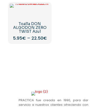
producto
múltiples
tiene
variantes.
múltiples
Las
variantes.
opciones
Las
se
Toalla DON
opciones
pueden
ALGODON ZERO
se
elegir
TWIST Azul
pueden
en
5.95
€
–
22.50
€
elegir
la
en
Este
página
la
producto
de
página
tiene
producto
de
múltiples
producto
variantes.
Las
opciones
se
pueden
elegir
en
la
página
PRACTICA fue creada en 1990, para dar
de
servicio a nuestros clientes ofreciendo con