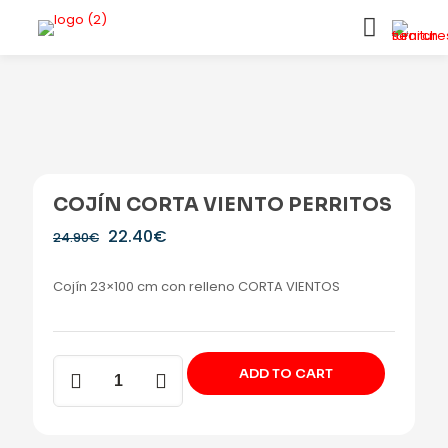
COJÍN CORTA VIENTO PERRITOS
El
El
22.40
€
24.90
€
precio
precio
original
actual
Cojín 23×100 cm con relleno CORTA VIENTOS
era:
es:
24.90€.
22.40€.
Cojín
ADD TO CART
CORTA
VIENTO
Perritos
cantidad