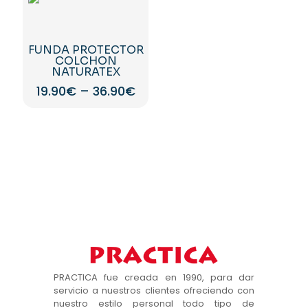
tiene
tiene
múltiples
múltiples
variantes.
variantes.
Las
Las
FUNDA PROTECTOR
opciones
opciones
COLCHON
se
se
NATURATEX
pueden
pueden
19.90
€
–
36.90
€
elegir
elegir
en
en
Este
la
la
producto
página
página
tiene
de
de
múltiples
producto
producto
variantes.
Las
opciones
se
pueden
elegir
en
la
página
PRACTICA fue creada en 1990, para dar
de
servicio a nuestros clientes ofreciendo con
producto
nuestro estilo personal todo tipo de