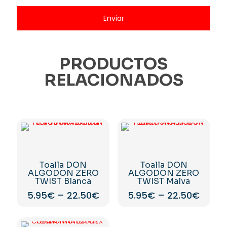
PRODUCTOS
RELACIONADOS
Toalla DON
Toalla DON
ALGODON ZERO
ALGODON ZERO
TWIST Blanca
TWIST Malva
5.95
€
–
22.50
€
5.95
€
–
22.50
€
Este
Este
producto
producto